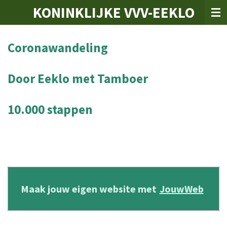
KONINKLIJKE VVV-EEKLO
Ga
direct
naar
de
Coronawandeling
hoofdinhoud
Door Eeklo met Tamboer
10.000 stappen
Maak jouw eigen website met
JouwWeb