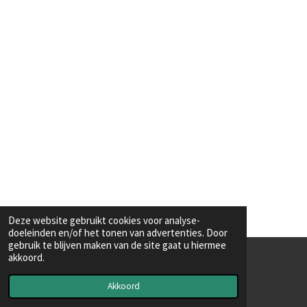
Deze website gebruikt cookies voor analyse-
doeleinden en/of het tonen van advertenties. Door
gebruik te blijven maken van de site gaat u hiermee
akkoord.
© 2020 - 2026 KONINKLIJKE VVV-EEKLO
Powered by
JouwWeb
Akkoord